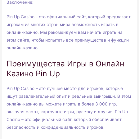
Заключение:
Pin Up Casino – это официальный сайт, который предлагает
игрокам из многих стран мира возможность играть в
онлайн-казино. Мы рекомендуем вам начать играть на
этом сайте, чтобы испытать все преимущества и функции
онлайн-казино.
Преимущества Игры в Онлайн
Казино Pin Up
Pin Up Casino – это лучшее место для игроков, которые
ищут развлекательный опыт и реальные выигрыши. В этом
онлайн-казино вы можете играть в более 3 000 игр,
включая слоты, карточные игры, рулетку и другие. Pin Up
Casino – это официальный сайт, который обеспечивает
безопасность и конфиденциальность игроков.