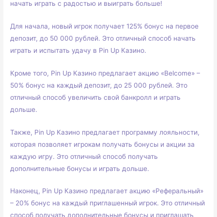
начать играть с радостью и выиграть больше!
Для начала, новый игрок получает 125% бонус на первое
депозит, до 50 000 рублей. Это отличный способ начать
играть и испытать удачу в Pin Up Казино.
Кроме того, Pin Up Казино предлагает акцию «Вelcome» –
50% бонус на каждый депозит, до 25 000 рублей. Это
отличный способ увеличить свой банкролл и играть
дольше.
Также, Pin Up Казино предлагает программу лояльности,
которая позволяет игрокам получать бонусы и акции за
каждую игру. Это отличный способ получать
дополнительные бонусы и играть дольше.
Наконец, Pin Up Казино предлагает акцию «Реферальный»
– 20% бонус на каждый приглашенный игрок. Это отличный
способ получать дополнительные бонусы и приглашать