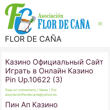
Ir
al
contenido
Main
Men
FLOR DE CAÑA
Казино Официальный Сайт
Играть в Онлайн Казино
Pin Up.10622 (3)
Deja un comentario
/
News
/ Por
asociacionflordecana@yahoo.es
Пин Ап Казино