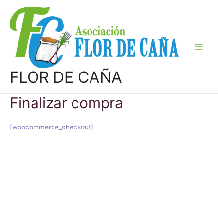
Ir
al
contenido
Main
Men
FLOR DE CAÑA
Finalizar compra
[woocommerce_checkout]